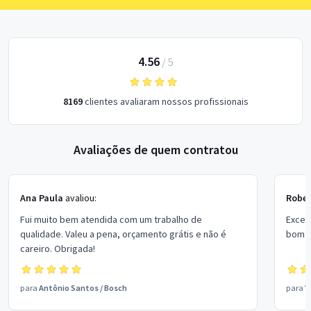
4.56
/
5
8169
clientes avaliaram nossos profissionais
Avaliações de quem contratou
Ana Paula
avaliou:
Rober
Fui muito bem atendida com um trabalho de
Excel
qualidade. Valeu a pena, orçamento grátis e não é
bom p
careiro. Obrigada!
para
Antônio Santos
/
Bosch
para
V