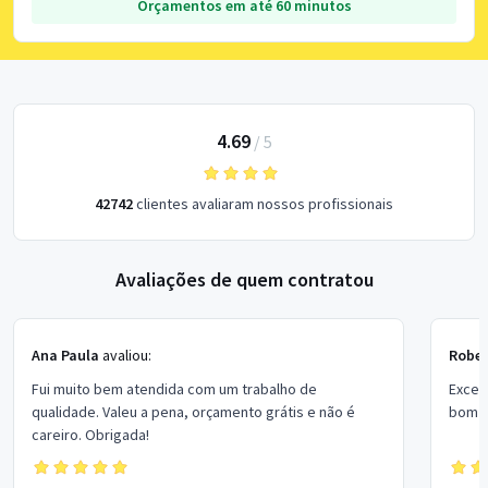
Orçamentos em até 60 minutos
4.69
/
5
42742
clientes avaliaram nossos profissionais
Avaliações de quem contratou
Ana Paula
avaliou:
Rober
Fui muito bem atendida com um trabalho de
Excel
qualidade. Valeu a pena, orçamento grátis e não é
bom p
careiro. Obrigada!