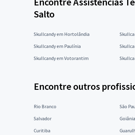
Encontre Assistências T
Salto
Skullcandy em Hortolândia
Skullc
Skullcandy em Paulínia
Skullca
Skullcandy em Votorantim
Skullca
Encontre outros profissi
Rio Branco
São Pa
Salvador
Goiâni
Curitiba
Guarul