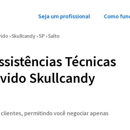
Seja um profissional
Como fun
vido
Skullcandy
SP
Salto
›
›
›
ssistências Técnicas
vido Skullcandy
r clientes, permitindo você negociar apenas