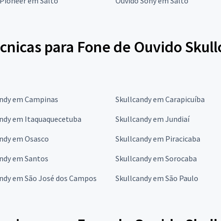
 Pioneer em Salto
Ouvido Sony em Salto
écnicas para Fone de Ouvido Skul
andy em Campinas
Skullcandy em Carapicuíba
andy em Itaquaquecetuba
Skullcandy em Jundiaí
andy em Osasco
Skullcandy em Piracicaba
andy em Santos
Skullcandy em Sorocaba
andy em São José dos Campos
Skullcandy em São Paulo