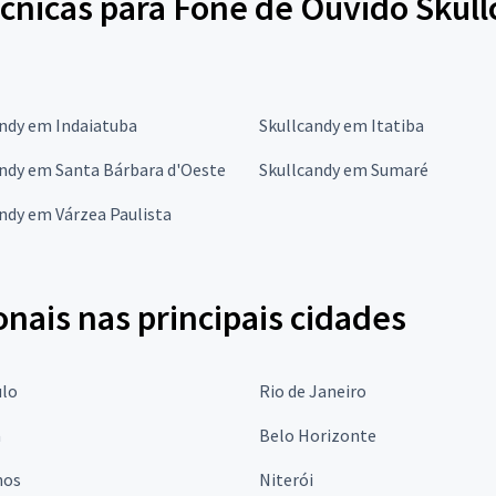
écnicas para Fone de Ouvido Skul
andy em Indaiatuba
Skullcandy em Itatiba
ndy em Santa Bárbara d'Oeste
Skullcandy em Sumaré
ndy em Várzea Paulista
onais nas principais cidades
ulo
Rio de Janeiro
a
Belo Horizonte
hos
Niterói