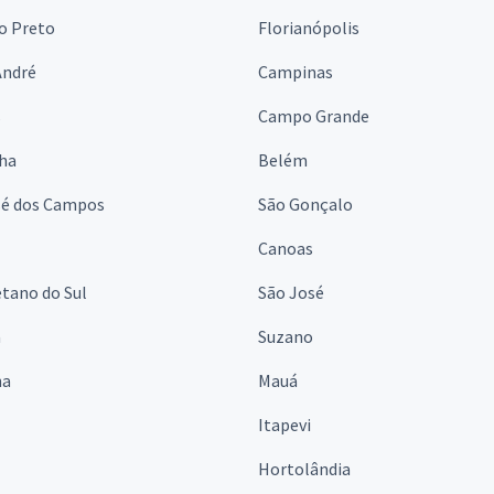
o Preto
Florianópolis
André
Campinas
s
Campo Grande
lha
Belém
sé dos Campos
São Gonçalo
Canoas
tano do Sul
São José
á
Suzano
na
Mauá
Itapevi
Hortolândia