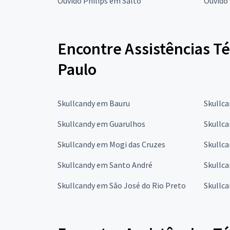
Ouvido Philips em Salto
Ouvido
Encontre Assistências T
Paulo
Skullcandy em Bauru
Skullc
Skullcandy em Guarulhos
Skullc
Skullcandy em Mogi das Cruzes
Skullc
Skullcandy em Santo André
Skullc
Skullcandy em São José do Rio Preto
Skullc