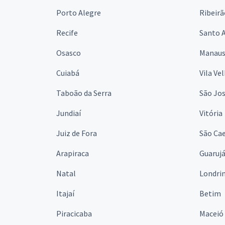
Porto Alegre
Ribeirã
Recife
Santo 
Osasco
Manau
Cuiabá
Vila Ve
Taboão da Serra
São Jo
Jundiaí
Vitória
Juiz de Fora
São Cae
Arapiraca
Guaruj
Natal
Londri
Itajaí
Betim
Piracicaba
Maceió