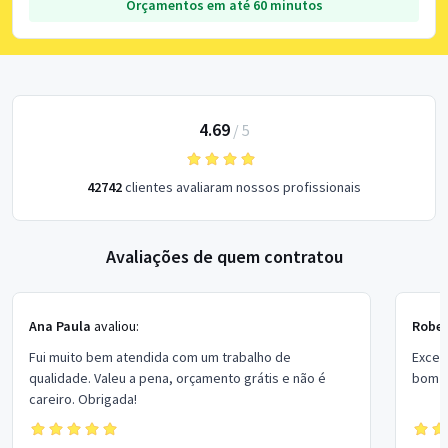
Orçamentos em até 60 minutos
4.69
/
5
42742
clientes avaliaram nossos profissionais
Avaliações de quem contratou
Ana Paula
avaliou:
Rober
Fui muito bem atendida com um trabalho de
Excel
qualidade. Valeu a pena, orçamento grátis e não é
bom p
careiro. Obrigada!