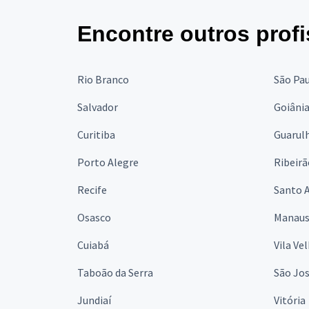
Encontre outros profi
Rio Branco
São Pa
Salvador
Goiâni
Curitiba
Guarul
Porto Alegre
Ribeirã
Recife
Santo 
Osasco
Manau
Cuiabá
Vila Ve
Taboão da Serra
São Jo
Jundiaí
Vitória