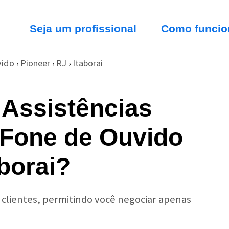
Seja um profissional
Como funcio
vido
Pioneer
RJ
Itaborai
›
›
›
 Assistências
 Fone de Ouvido
borai?
r clientes, permitindo você negociar apenas