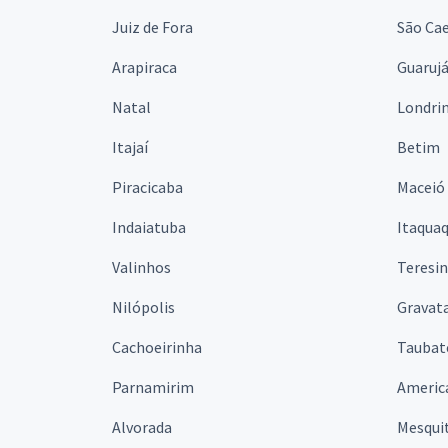
Juiz de Fora
São Cae
Arapiraca
Guaruj
Natal
Londri
Itajaí
Betim
Piracicaba
Maceió
Indaiatuba
Itaqua
Valinhos
Teresi
Nilópolis
Gravata
Cachoeirinha
Taubat
Parnamirim
Americ
Alvorada
Mesqui