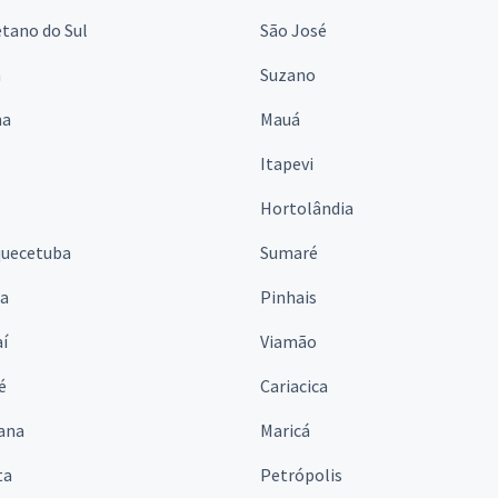
tano do Sul
São José
á
Suzano
na
Mauá
Itapevi
Hortolândia
quecetuba
Sumaré
na
Pinhais
í
Viamão
é
Cariacica
ana
Maricá
ta
Petrópolis