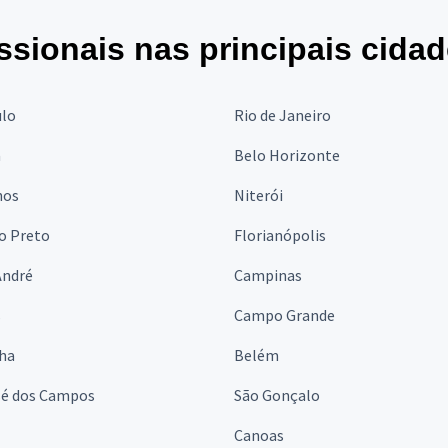
ssionais nas principais cida
ulo
Rio de Janeiro
a
Belo Horizonte
hos
Niterói
o Preto
Florianópolis
André
Campinas
s
Campo Grande
lha
Belém
sé dos Campos
São Gonçalo
Canoas