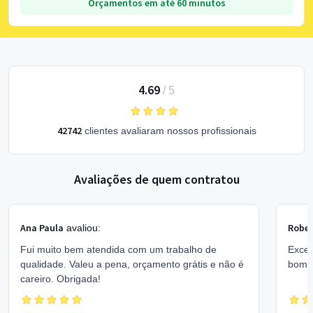
Orçamentos em até 60 minutos
4.69
/
5
42742
clientes avaliaram nossos profissionais
Avaliações de quem contratou
Ana Paula
Rober
avaliou:
Fui muito bem atendida com um trabalho de
Excel
qualidade. Valeu a pena, orçamento grátis e não é
bom 
careiro. Obrigada!