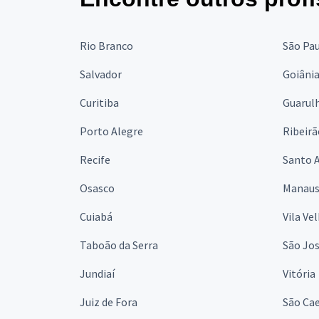
Rio Branco
São Pa
Salvador
Goiâni
Curitiba
Guarul
Porto Alegre
Ribeirã
Recife
Santo 
Osasco
Manau
Cuiabá
Vila Ve
Taboão da Serra
São Jo
Jundiaí
Vitória
Juiz de Fora
São Cae