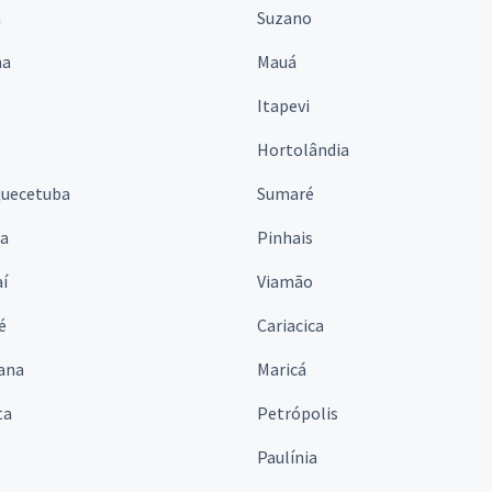
á
Suzano
na
Mauá
Itapevi
Hortolândia
quecetuba
Sumaré
na
Pinhais
í
Viamão
é
Cariacica
ana
Maricá
ta
Petrópolis
Paulínia