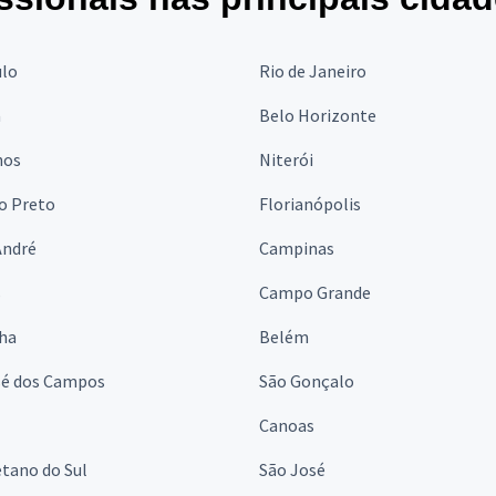
ulo
Rio de Janeiro
a
Belo Horizonte
hos
Niterói
o Preto
Florianópolis
André
Campinas
s
Campo Grande
lha
Belém
sé dos Campos
São Gonçalo
Canoas
tano do Sul
São José