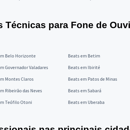
s Técnicas para Fone de Ouv
em Belo Horizonte
Beats em Betim
em Governador Valadares
Beats em Ibirité
em Montes Claros
Beats em Patos de Minas
m Ribeirão das Neves
Beats em Sabará
em Teófilo Otoni
Beats em Uberaba
ssionais nas principais cida