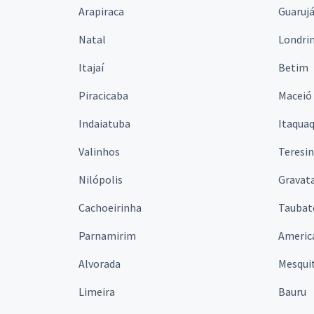
Arapiraca
Guaruj
Natal
Londri
Itajaí
Betim
Piracicaba
Maceió
Indaiatuba
Itaqua
Valinhos
Teresi
Nilópolis
Gravata
Cachoeirinha
Taubat
Parnamirim
Americ
Alvorada
Mesqui
Limeira
Bauru