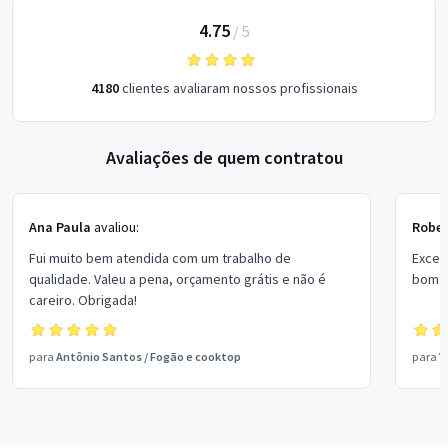
4.75
/
5
4180
clientes avaliaram nossos profissionais
Avaliações de quem contratou
Ana Paula
avaliou:
Rober
Fui muito bem atendida com um trabalho de
Excel
qualidade. Valeu a pena, orçamento grátis e não é
bom p
careiro. Obrigada!
para
Antônio Santos
/
Fogão e cooktop
para
V