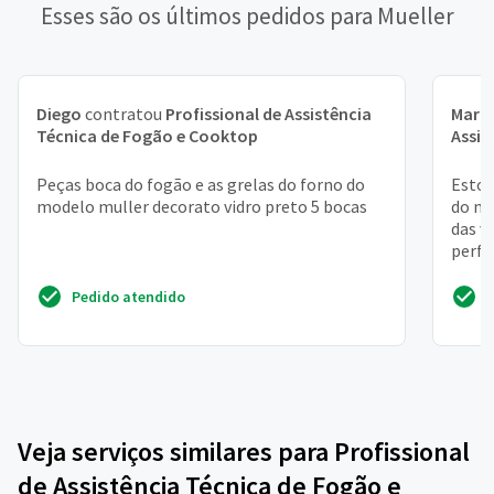
Esses são os últimos pedidos para Mueller
Diego
contratou
Profissional de Assistência
Maria
Técnica de Fogão e Cooktop
Assis
Peças boca do fogão e as grelas do forno do
Estou
modelo muller decorato vidro preto 5 bocas
do mu
das v
perfe
peças
Pedido atendido
Veja serviços similares para Profissional
de Assistência Técnica de Fogão e