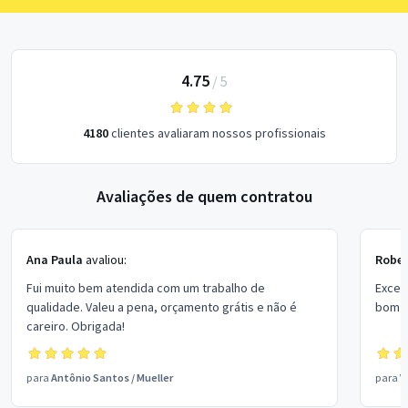
4.75
/
5
4180
clientes avaliaram nossos profissionais
Avaliações de quem contratou
Ana Paula
avaliou:
Rober
Fui muito bem atendida com um trabalho de
Excel
qualidade. Valeu a pena, orçamento grátis e não é
bom p
careiro. Obrigada!
para
Antônio Santos
/
Mueller
para
V