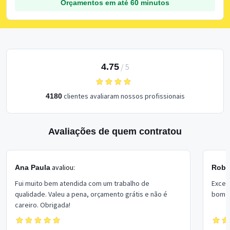
Orçamentos em até 60 minutos
4.75
/
5
clientes avaliaram nossos profissionais
4180
Avaliações de quem contratou
avaliou:
Ana Paula
Rober
Fui muito bem atendida com um trabalho de
Excel
qualidade. Valeu a pena, orçamento grátis e não é
bom p
careiro. Obrigada!