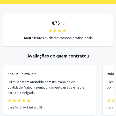
4.75
/
5
4180
clientes avaliaram nossos profissionais
Avaliações de quem contratou
Ana Paula
avaliou:
Rober
Fui muito bem atendida com um trabalho de
Excel
qualidade. Valeu a pena, orçamento grátis e não é
bom p
careiro. Obrigada!
para
Antônio Santos
/
GE
para
V