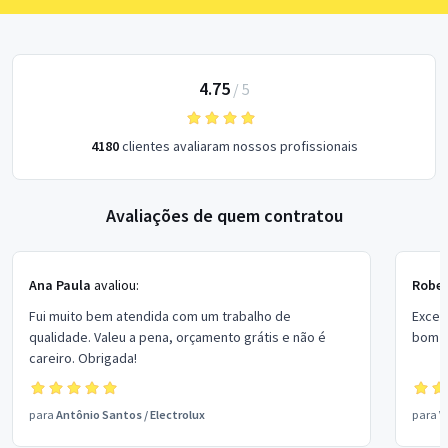
4.75
/
5
4180
clientes avaliaram nossos profissionais
Avaliações de quem contratou
Ana Paula
avaliou:
Rober
Fui muito bem atendida com um trabalho de
Excel
qualidade. Valeu a pena, orçamento grátis e não é
bom p
careiro. Obrigada!
para
Antônio Santos
/
Electrolux
para
V