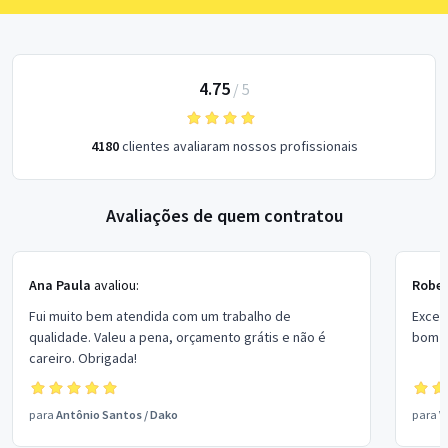
4.75
/
5
4180
clientes avaliaram nossos profissionais
Avaliações de quem contratou
Ana Paula
avaliou:
Rober
Fui muito bem atendida com um trabalho de
Excel
qualidade. Valeu a pena, orçamento grátis e não é
bom p
careiro. Obrigada!
para
Antônio Santos
/
Dako
para
V