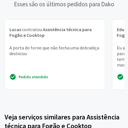
Esses são os últimos pedidos para Dako
Lucas
contratou
Assistência técnica para
Edua
Fogão e Cooktop
Fogã
A porta do forno que não fecha uma dobradiça
Eu al
deslocou
para 
tem é
medid
algué
Pedido atendido
Veja serviços similares para Assistência
técnica para Fogão e Cooktop