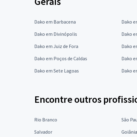
Gerais
Dako em Barbacena
Dako e
Dako em Divinópolis
Dako e
Dako em Juiz de Fora
Dako e
Dako em Poços de Caldas
Dako e
Dako em Sete Lagoas
Dako e
Encontre outros profissi
Rio Branco
São Pa
Salvador
Goiâni