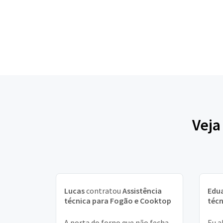
Veja
Lucas
contratou
Assistência
Edu
técnica para Fogão e Cooktop
técn
A porta do forno que não fecha
Eu a