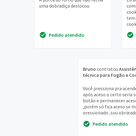
uma dobradiça deslocou
com 
cook
tem 
coo
meno
Pedido atendido
de a
Bruno
contratou
Assistê
técnica para Fogão e C
Você pressiona pra acende
após aceso o certo seria s
botão e permanecer aces
,porém só fica aceso se 
pressionado ,sou obrigad
deixar uma panela cheia 
Pedido atendido
encima d...