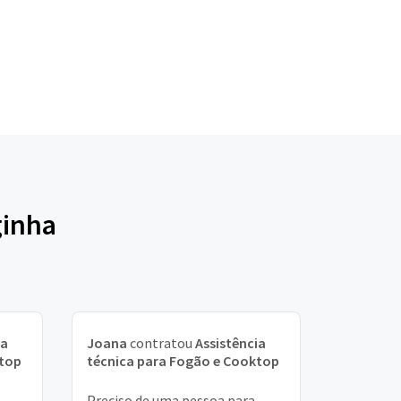
ginha
ia
Joana
contratou
Assistência
ktop
técnica para Fogão e Cooktop
Preciso de uma pessoa para