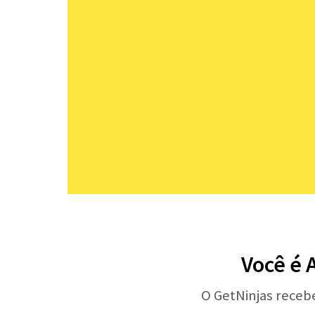
Você é 
O GetNinjas receb