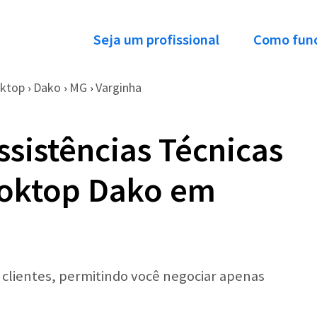
Seja um profissional
Como fun
oktop
Dako
MG
Varginha
›
›
›
ssistências Técnicas
ooktop Dako em
r clientes, permitindo você negociar apenas