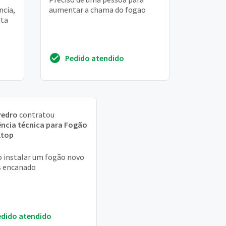
ncia,
aumentar a chama do fogao
rta
Pedido atendido
Pedro
contratou
ência técnica para Fogão
ktop
o instalar um fogão novo
s encanado
edido atendido