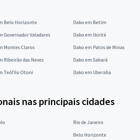
m Belo Horizonte
Dako em Betim
m Governador Valadares
Dako em Ibirité
m Montes Claros
Dako em Patos de Minas
m Ribeirão das Neves
Dako em Sabará
m Teófilo Otoni
Dako em Uberaba
onais nas principais cidades
ulo
Rio de Janeiro
a
Belo Horizonte