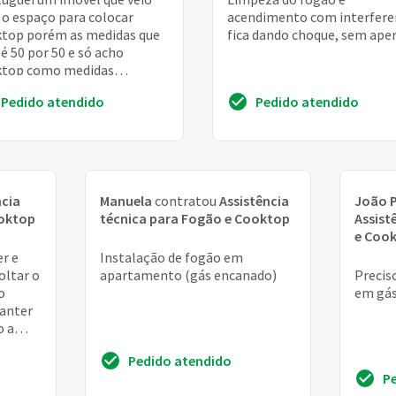
o espaço para colocar
acendimento com interfere
top porém as medidas que
fica dando choque, sem ape
é 50 por 50 e só acho
ktop como medidas
res como 50x46. Gostaria
Pedido atendido
Pedido atendido
lguém que saiba me inf...
ncia
Manuela
contratou
Assistência
João 
ooktop
técnica para Fogão e Cooktop
Assist
e Coo
r e
Instalação de fogão em
oltar o
apartamento (gás encanado)
Precis
o
em gá
manter
o a
de água
Pedido atendido
P