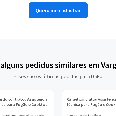
Quero me cadastrar
 alguns pedidos similares em Var
Esses são os últimos pedidos para Dako
ardo
contratou
Assistência
Rafael
contratou
Assistênc
ica para Fogão e Cooktop
técnica para Fogão e Coo
luguei um imovel que veio
Limpeza do fogão e