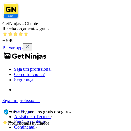
GetNinjas - Cliente
Receba orçamentos grátis
+30K
Baixar app
Seja um profissional
Como funciona?
Segurança
Seja um profissional
GetNinjas
›
Até 4 orçamentos grátis e seguros
Assistência Técnica
›
Fogão e cooktop
›
Profissionais avaliados
Continental
›