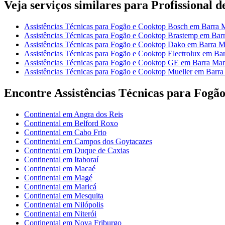
Veja serviços similares para Profissional 
Assistências Técnicas para Fogão e Cooktop Bosch em Barra 
Assistências Técnicas para Fogão e Cooktop Brastemp em Bar
Assistências Técnicas para Fogão e Cooktop Dako em Barra 
Assistências Técnicas para Fogão e Cooktop Electrolux em Ba
Assistências Técnicas para Fogão e Cooktop GE em Barra Ma
Assistências Técnicas para Fogão e Cooktop Mueller em Barr
Encontre Assistências Técnicas para Fogão
Continental em Angra dos Reis
Continental em Belford Roxo
Continental em Cabo Frio
Continental em Campos dos Goytacazes
Continental em Duque de Caxias
Continental em Itaboraí
Continental em Macaé
Continental em Magé
Continental em Maricá
Continental em Mesquita
Continental em Nilópolis
Continental em Niterói
Continental em Nova Friburgo