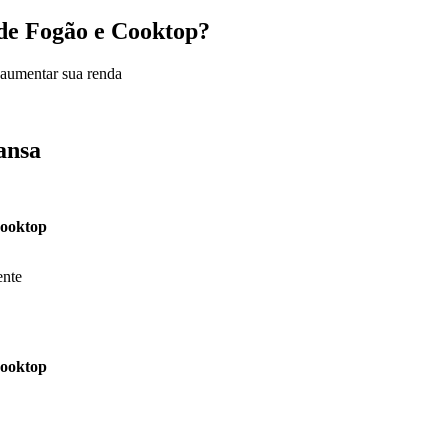
a de Fogão e Cooktop?
 aumentar sua renda
ansa
Cooktop
ente
Cooktop