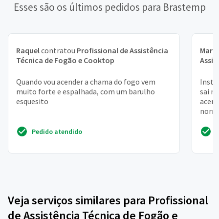
Esses são os últimos pedidos para Brastemp
Raquel
contratou
Profissional de Assistência
Mari
Técnica de Fogão e Cooktop
Assis
Quando vou acender a chama do fogo vem
Insta
muito forte e espalhada, com um barulho
sai m
esquesito
acend
norm
Pedido atendido
Veja serviços similares para Profissional
de Assistência Técnica de Fogão e