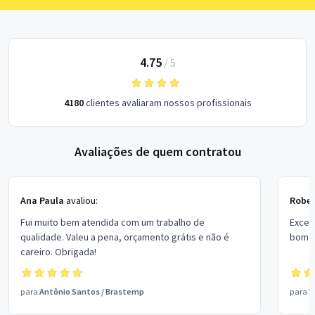
4.75
/
5
4180
clientes avaliaram nossos profissionais
Avaliações de quem contratou
Ana Paula
avaliou:
Rober
Fui muito bem atendida com um trabalho de
Excel
qualidade. Valeu a pena, orçamento grátis e não é
bom p
careiro. Obrigada!
para
Antônio Santos
/
Brastemp
para
V