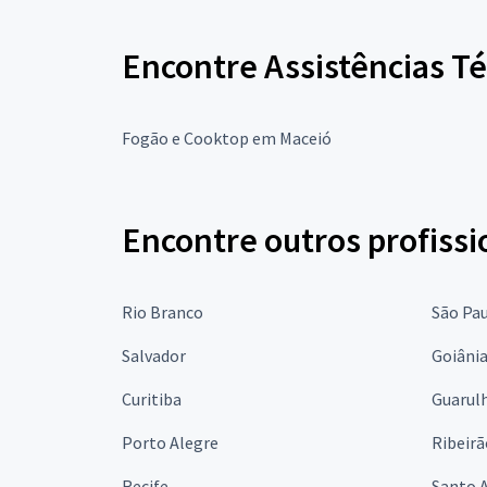
Encontre Assistências Té
Fogão e Cooktop em Maceió
Encontre outros profissi
Rio Branco
São Pa
Salvador
Goiâni
Curitiba
Guarul
Porto Alegre
Ribeirã
Recife
Santo 