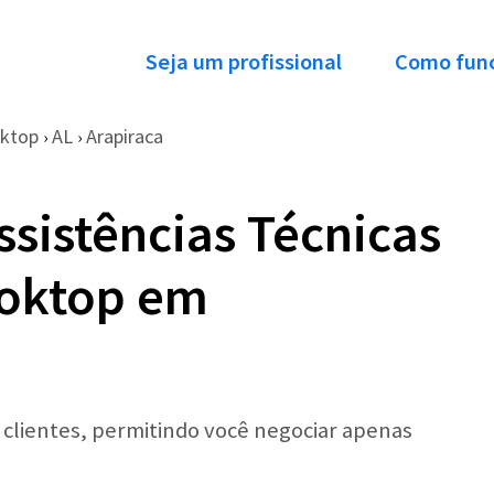
Seja um profissional
Como fun
oktop
AL
Arapiraca
›
›
ssistências Técnicas
ooktop em
r clientes, permitindo você negociar apenas