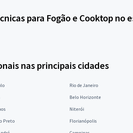
cnicas para Fogão e Cooktop no e
onais nas principais cidades
ulo
Rio de Janeiro
a
Belo Horizonte
hos
Niterói
o Preto
Florianópolis
André
Campinas