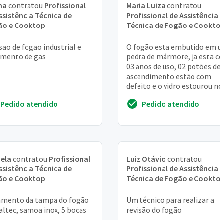
na
contratou
Profissional
Maria Luiza
contratou
ssistência Técnica de
Profissional de Assistência
ão e Cooktop
Técnica de Fogão e Cookt
sao de fogao industrial e
O fogão esta embutido em
mento de gas
pedra de mármore, ja esta 
03 anos de uso, 02 potões d
ascendimento estão com
defeito e o vidro estourou n
ultimo dia 19/10/2013
Pedido atendido
Pedido atendido
ela
contratou
Profissional
Luiz Otávio
contratou
ssistência Técnica de
Profissional de Assistência
ão e Cooktop
Técnica de Fogão e Cookt
amento da tampa do fogão
Um técnico para realizar a
ltec, samoa inox, 5 bocas
revisão do fogão