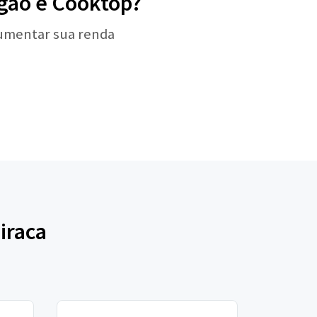
ogão e Cooktop?
aumentar sua renda
iraca