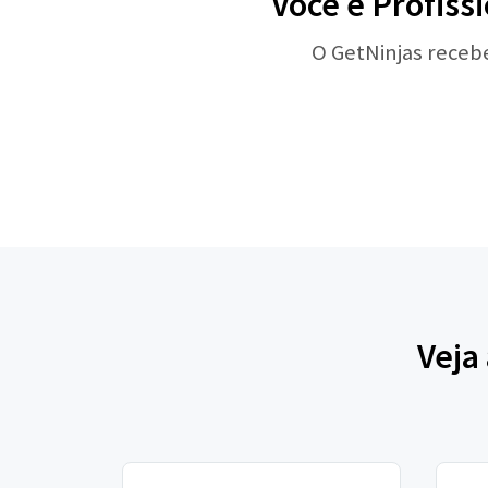
Você é Profiss
O GetNinjas receb
Veja