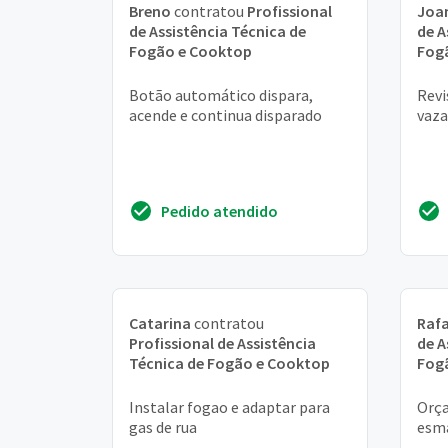
Breno
contratou
Profissional
Joa
de Assistência Técnica de
de A
Fogão e Cooktop
Fog
Botão automático dispara,
Revi
acende e continua disparado
vaza
Pedido atendido
Catarina
contratou
Rafa
Profissional de Assistência
de A
Técnica de Fogão e Cooktop
Fog
Instalar fogao e adaptar para
Orç
gas de rua
esma