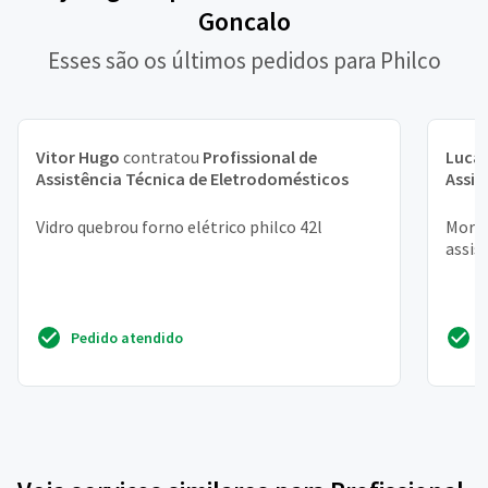
Goncalo
Esses são os últimos pedidos para Philco
Vitor Hugo
contratou
Profissional de
Lucas
Assistência Técnica de Eletrodomésticos
Assis
Vidro quebrou forno elétrico philco 42l
Moro 
assis
Pedido atendido