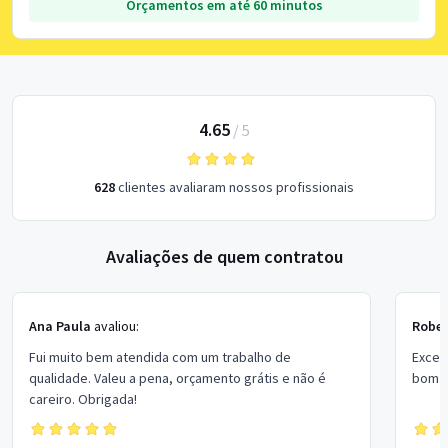
Orçamentos em até 60 minutos
4.65
/
5
628
clientes avaliaram nossos profissionais
Avaliações de quem contratou
Ana Paula
avaliou:
Rober
Fui muito bem atendida com um trabalho de
Excel
qualidade. Valeu a pena, orçamento grátis e não é
bom p
careiro. Obrigada!