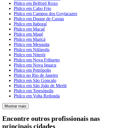
Philco em Belford Roxo
Philco em Cabo Frio
Philco em Campos dos Goytacazes
Philco em Duque de Caxias
Philco em Itaboraí
Philco em Macaé
Philco em Magé
Philco em Maricá
Philco em Mesquita
Philco em Nilópolis
Philco em Niterói
Philco em Nova Friburgo
Philco em Nova Iguaçu
Philco em Petrópolis
Philco no Rio de Janeiro
Philco em São Gonçalo
Philco em São João de Meriti
Philco em Teresópolis
Philco em Volta Redonda
Mostrar mais
Encontre outros profissionais nas
principais cidades