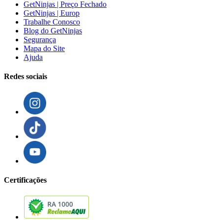
GetNinjas | Preço Fechado
GetNinjas | Europ
Trabalhe Conosco
Blog do GetNinjas
Segurança
Mapa do Site
Ajuda
Redes sociais
Certificações