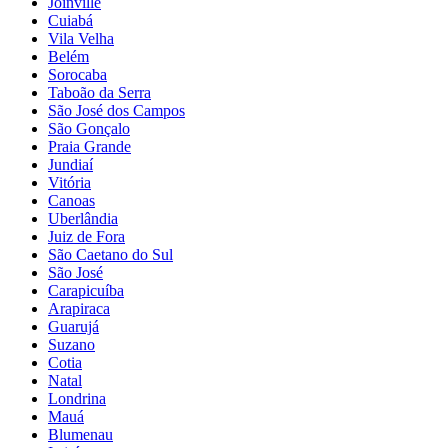
Joinville
Cuiabá
Vila Velha
Belém
Sorocaba
Taboão da Serra
São José dos Campos
São Gonçalo
Praia Grande
Jundiaí
Vitória
Canoas
Uberlândia
Juiz de Fora
São Caetano do Sul
São José
Carapicuíba
Arapiraca
Guarujá
Suzano
Cotia
Natal
Londrina
Mauá
Blumenau