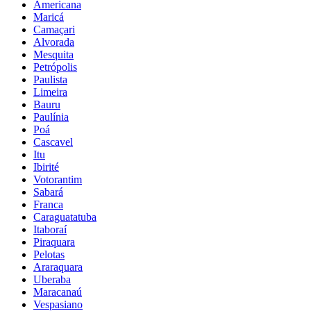
Americana
Maricá
Camaçari
Alvorada
Mesquita
Petrópolis
Paulista
Limeira
Bauru
Paulínia
Poá
Cascavel
Itu
Ibirité
Votorantim
Sabará
Franca
Caraguatatuba
Itaboraí
Piraquara
Pelotas
Araraquara
Uberaba
Maracanaú
Vespasiano