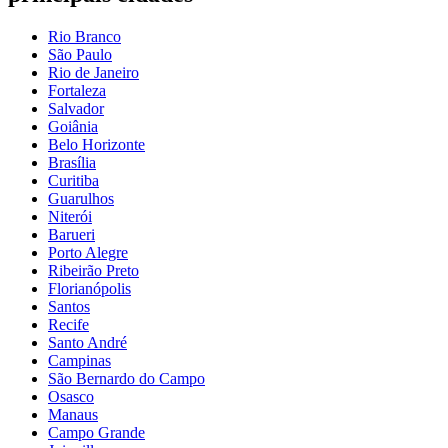
Rio Branco
São Paulo
Rio de Janeiro
Fortaleza
Salvador
Goiânia
Belo Horizonte
Brasília
Curitiba
Guarulhos
Niterói
Barueri
Porto Alegre
Ribeirão Preto
Florianópolis
Santos
Recife
Santo André
Campinas
São Bernardo do Campo
Osasco
Manaus
Campo Grande