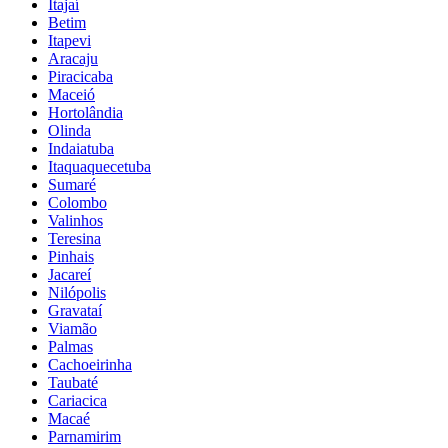
Itajaí
Betim
Itapevi
Aracaju
Piracicaba
Maceió
Hortolândia
Olinda
Indaiatuba
Itaquaquecetuba
Sumaré
Colombo
Valinhos
Teresina
Pinhais
Jacareí
Nilópolis
Gravataí
Viamão
Palmas
Cachoeirinha
Taubaté
Cariacica
Macaé
Parnamirim