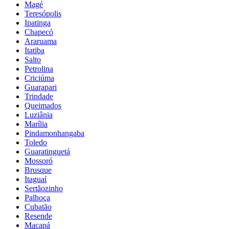
Magé
Teresópolis
Ipatinga
Chapecó
Araruama
Itatiba
Salto
Petrolina
Criciúma
Guarapari
Trindade
Queimados
Luziânia
Marília
Pindamonhangaba
Toledo
Guaratinguetá
Mossoró
Brusque
Itaguaí
Sertãozinho
Palhoça
Cubatão
Resende
Macapá