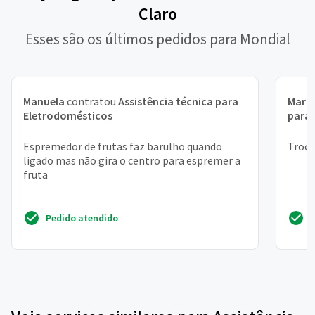
Claro
Esses são os últimos pedidos para Mondial
Manuela
contratou
Assistência técnica para
Maria
Eletrodomésticos
para
Espremedor de frutas faz barulho quando
Troca
ligado mas não gira o centro para espremer a
fruta
Pedido atendido