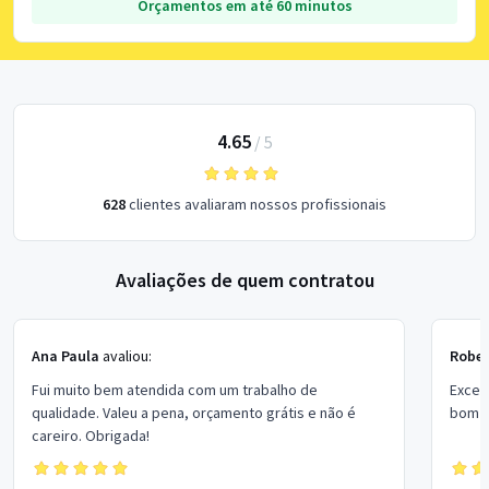
Orçamentos em até 60 minutos
4.65
/
5
628
clientes avaliaram nossos profissionais
Avaliações de quem contratou
Ana Paula
avaliou:
Rober
Fui muito bem atendida com um trabalho de
Excel
qualidade. Valeu a pena, orçamento grátis e não é
bom p
careiro. Obrigada!