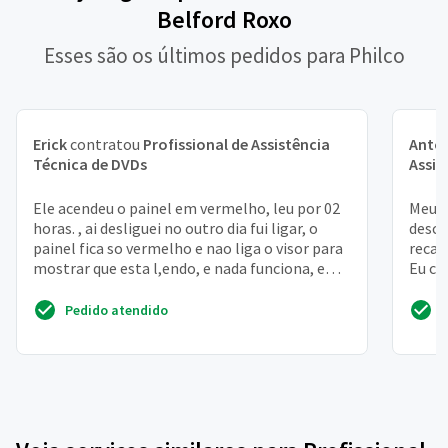
Belford Roxo
Esses são os últimos pedidos para Philco
Erick
contratou
Profissional de Assistência
Anton
Técnica de DVDs
Assis
Ele acendeu o painel em vermelho, leu por 02
Meu b
horas. , ai desliguei no outro dia fui ligar, o
desca
painel fica so vermelho e nao liga o visor para
recar
mostrar que esta l,endo, e nada funciona, e
Eu ca
co...
para 
Pedido atendido