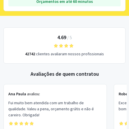
Orçamentos em até 60 minutos
4.69
/
5
42742
clientes avaliaram nossos profissionais
Avaliações de quem contratou
Ana Paula
avaliou:
Rober
Fui muito bem atendida com um trabalho de
Excel
qualidade. Valeu a pena, orçamento grátis e não é
bom p
careiro. Obrigada!