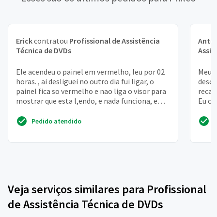
Erick
contratou
Profissional de Assistência
Anton
Técnica de DVDs
Assis
Ele acendeu o painel em vermelho, leu por 02
Meu b
horas. , ai desliguei no outro dia fui ligar, o
desca
painel fica so vermelho e nao liga o visor para
recar
mostrar que esta l,endo, e nada funciona, e
Eu ca
co...
para 
Pedido atendido
Veja serviços similares para Profissional
de Assistência Técnica de DVDs