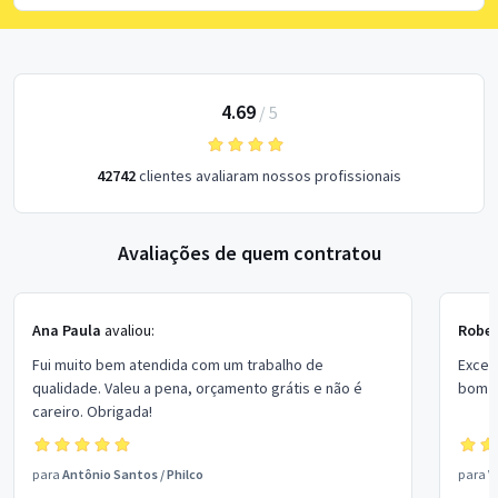
4.69
/
5
42742
clientes avaliaram nossos profissionais
Avaliações de quem contratou
Ana Paula
avaliou:
Rober
Fui muito bem atendida com um trabalho de
Excel
qualidade. Valeu a pena, orçamento grátis e não é
bom p
careiro. Obrigada!
para
Antônio Santos
/
Philco
para
V