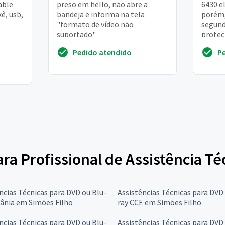
able
preso em hello, não abre a
6430 e
ê, usb,
bandeja e informa na tela
porém,
"formato de vídeo não
segund
suportado"
protec
tiver 
Pedido atendido
P
agrade
ara Profissional de Assistência T
ncias Técnicas para DVD ou Blu-
Assistências Técnicas para DVD
tânia em Simões Filho
ray CCE em Simões Filho
ncias Técnicas para DVD ou Blu-
Assistências Técnicas para DVD