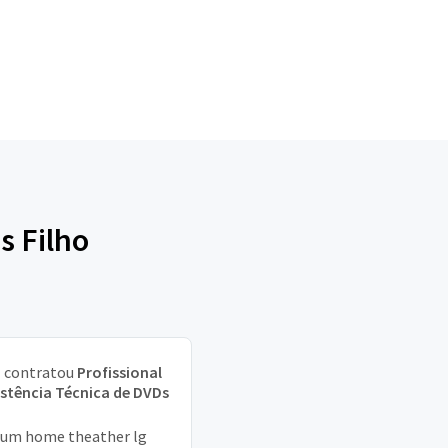
s Filho
a
contratou
Profissional
istência Técnica de DVDs
um home theather lg