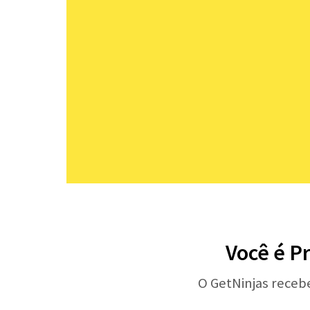
Você é Pr
O GetNinjas receb