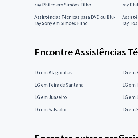
ray Philco em Simões Filho
ray Phi
Assistências Técnicas para DVD ou Blu-
Assistê
ray Sony em Simões Filho
ray Tos
Encontre Assistências Té
LG em Alagoinhas
LG em B
LG em Feira de Santana
LG em 
LG em Juazeiro
LG em L
LG em Salvador
LG em 