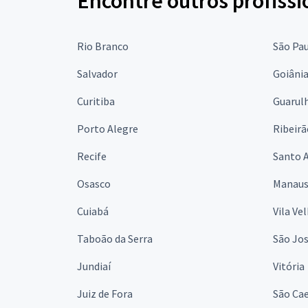
Encontre outros profissi
Rio Branco
São Pa
Salvador
Goiâni
Curitiba
Guarul
Porto Alegre
Ribeirã
Recife
Santo 
Osasco
Manau
Cuiabá
Vila Ve
Taboão da Serra
São Jo
Jundiaí
Vitória
Juiz de Fora
São Cae