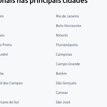
onais nas principais cidades
ulo
Rio de Janeiro
a
Belo Horizonte
hos
Niterói
o Preto
Florianópolis
André
Campinas
s
Campo Grande
lha
Belém
sé dos Campos
São Gonçalo
Canoas
tano do Sul
São José