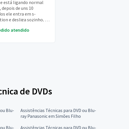
le está ligando normal
 depois de uns 10
os ele entra em s-
tion e desliga sozinho, se
alguém pra ajudar
edido atendido
ço ****26 tel:
écnica de DVDs
 ou Blu-
Assistências Técnicas para DVD ou Blu-
ray Panasonic em Simões Filho
 ou Blu-
Assistências Técnicas para DVD ou Blu-