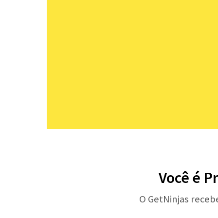
Você é Pr
O GetNinjas receb