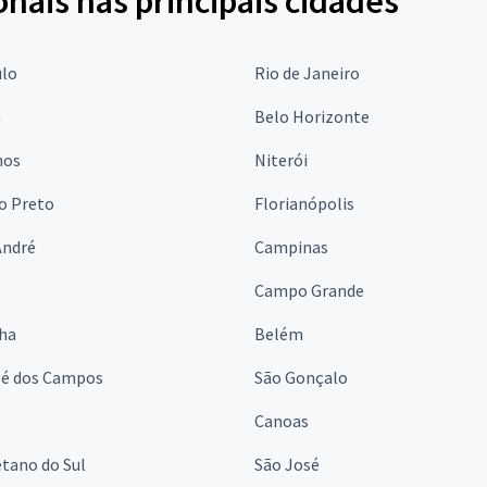
onais nas principais cidades
ulo
Rio de Janeiro
a
Belo Horizonte
hos
Niterói
o Preto
Florianópolis
André
Campinas
s
Campo Grande
lha
Belém
sé dos Campos
São Gonçalo
Canoas
tano do Sul
São José