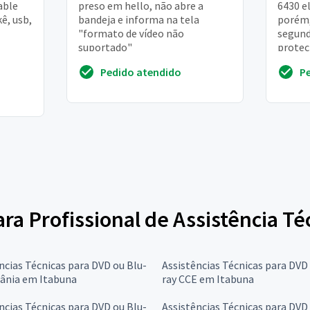
able
preso em hello, não abre a
6430 e
ê, usb,
bandeja e informa na tela
porém,
"formato de vídeo não
segund
suportado"
protec
tiver 
Pedido atendido
P
agrade
ara Profissional de Assistência T
ncias Técnicas para DVD ou Blu-
Assistências Técnicas para DVD
tânia em Itabuna
ray CCE em Itabuna
ncias Técnicas para DVD ou Blu-
Assistências Técnicas para DVD