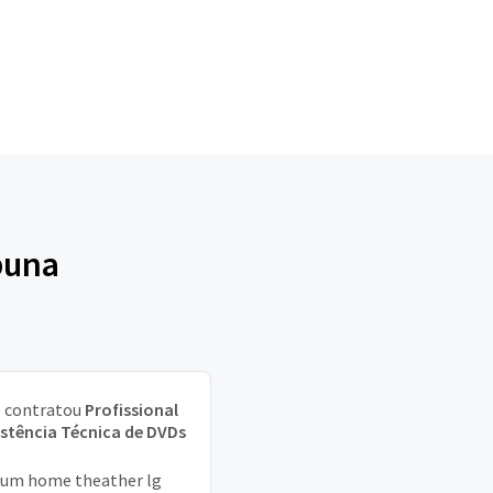
buna
a
contratou
Profissional
istência Técnica de DVDs
um home theather lg