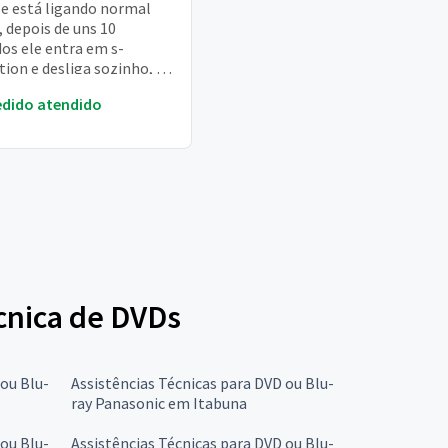
le está ligando normal
 depois de uns 10
os ele entra em s-
tion e desliga sozinho, se
alguém pra ajudar
edido atendido
ço ****26 tel:
écnica de DVDs
 ou Blu-
Assistências Técnicas para DVD ou Blu-
ray Panasonic em Itabuna
 ou Blu-
Assistências Técnicas para DVD ou Blu-