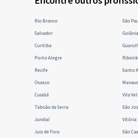
Encontre outros profissi
Rio Branco
São Pa
Salvador
Goiâni
Curitiba
Guarul
Porto Alegre
Ribeirã
Recife
Santo 
Osasco
Manau
Cuiabá
Vila Ve
Taboão da Serra
São Jo
Jundiaí
Vitória
Juiz de Fora
São Cae