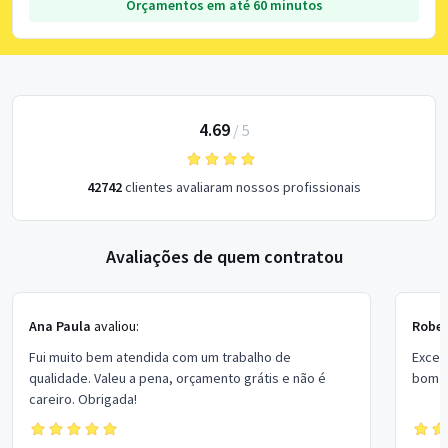
Orçamentos em até 60 minutos
4.69
/
5
42742
clientes avaliaram nossos profissionais
Avaliações de quem contratou
Ana Paula
avaliou:
Rober
Fui muito bem atendida com um trabalho de
Excel
qualidade. Valeu a pena, orçamento grátis e não é
bom p
careiro. Obrigada!