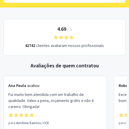
4.69
/
5
42742
clientes avaliaram nossos profissionais
Avaliações de quem contratou
Ana Paula
avaliou:
Rober
Fui muito bem atendida com um trabalho de
Excel
qualidade. Valeu a pena, orçamento grátis e não é
bom p
careiro. Obrigada!
para
Antônio Santos
/
CCE
para
V