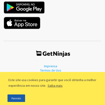
Imprensa
Termos de Uso
Política de Privacidade
Este site usa cookies para garantir que você obtenha a melhor
experiência em nosso site.
Saiba mais
©2011 - 2026, GetNinjas LTDA. CNPJ 55.744.877/0001-89 - Rua Dr.
Permitir
Fernandes Coelho, 85 - 3º andar - São Paulo/SP - Brasil