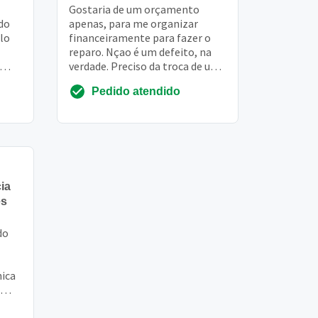
Gostaria de um orçamento
 do
apenas, para me organizar
lo
financeiramente para fazer o
reparo. Nçao é um defeito, na
verdade. Preciso da troca de um
cheia
hd do imac. Está sem hd apenas
Pedido atendido
ia
es
do
nica
crea