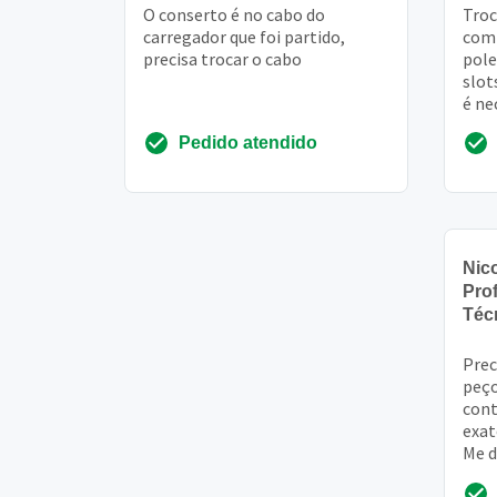
O conserto é no cabo do
Troc
carregador que foi partido,
comp
precisa trocar o cabo
pole
slot
é ne
equi
Pedido atendido
subs
Nic
Prof
Téc
Prec
peço
cont
exat
Me d
como