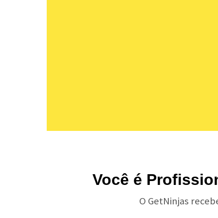
Você é Profissi
O GetNinjas receb