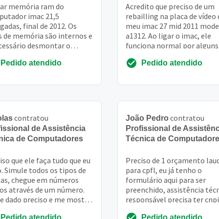
ar memória ram do
Acredito que preciso de um
utador imac 21,5
rebailling na placa de vídeo
gadas, final de 2012. Os
meu imac 27 mid 2011 mode
s de memória são internos e
a1312. Ao ligar o imac, ele
cessário desmontar o
funciona normal por alguns
pamento para a
minutos, depois a tela fica 
Pedido atendido
Pedido atendido
tituição da memória ram
de riscos e...
contratou
contratou
olas
João Pedro
issional de Assistência
Profissional de Assistênc
nica de Computadores
Técnica de Computador
iso que ele faça tudo que eu
Preciso de 1 orçamento lau
. Simule todos os tipos de
para cpfl, eu já tenho o
as, chegue em números
formulário aqui para ser
os através de um número.
preenchido, assistência téc
e dado preciso e me mostre
responsável precisa ter cnpj
 chegou naquele resultado
ativo e precisa também ter 
Pedido atendido
Pedido atendido