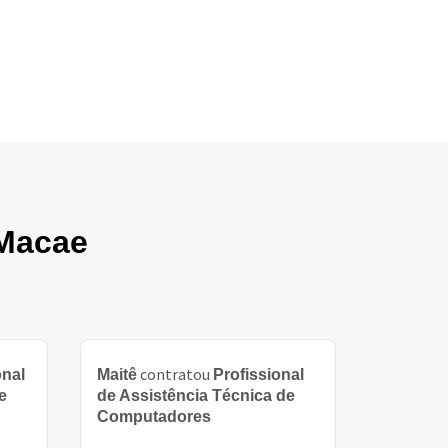
 Macae
contratou
onal
Maitê
Profissional
e
de Assistência Técnica de
Computadores