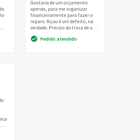
Gostaria de um orçamento
 do
apenas, para me organizar
lo
financeiramente para fazer o
reparo. Nçao é um defeito, na
verdade. Preciso da troca de um
cheia
hd do imac. Está sem hd apenas
Pedido atendido
do
nica
crea