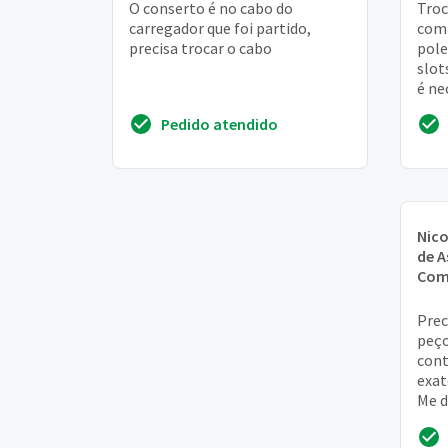
O conserto é no cabo do
Troc
carregador que foi partido,
comp
precisa trocar o cabo
pole
slot
é ne
equi
Pedido atendido
subs
Nico
de A
Com
Prec
peço
cont
exat
Me d
como