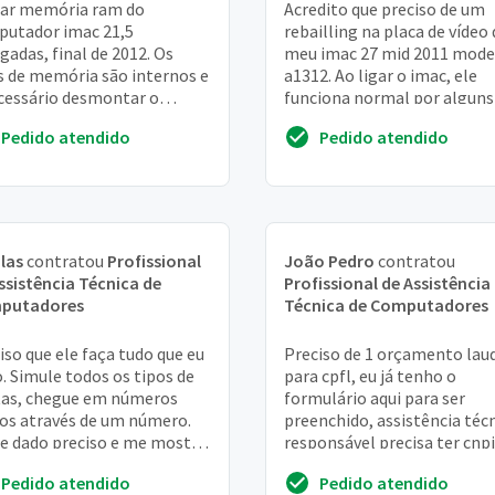
ar memória ram do
Acredito que preciso de um
utador imac 21,5
rebailling na placa de vídeo
gadas, final de 2012. Os
meu imac 27 mid 2011 mode
s de memória são internos e
a1312. Ao ligar o imac, ele
cessário desmontar o
funciona normal por alguns
pamento para a
minutos, depois a tela fica 
Pedido atendido
Pedido atendido
tituição da memória ram
de riscos e...
las
contratou
Profissional
João Pedro
contratou
ssistência Técnica de
Profissional de Assistência
putadores
Técnica de Computadores
iso que ele faça tudo que eu
Preciso de 1 orçamento lau
. Simule todos os tipos de
para cpfl, eu já tenho o
as, chegue em números
formulário aqui para ser
os através de um número.
preenchido, assistência téc
e dado preciso e me mostre
responsável precisa ter cnpj
 chegou naquele resultado
ativo e precisa também ter 
Pedido atendido
Pedido atendido
ou crt ou cft ,...