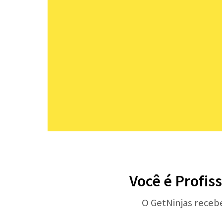
Você é Profis
O GetNinjas receb