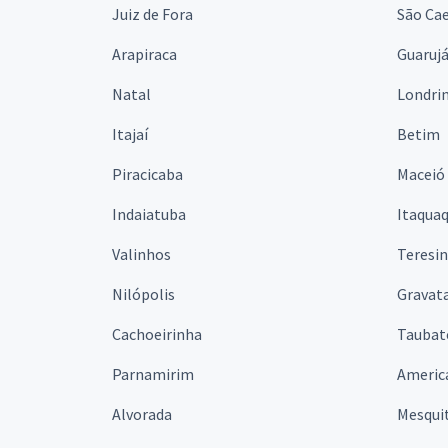
Juiz de Fora
São Cae
Arapiraca
Guaruj
Natal
Londri
Itajaí
Betim
Piracicaba
Maceió
Indaiatuba
Itaqua
Valinhos
Teresi
Nilópolis
Gravata
Cachoeirinha
Taubat
Parnamirim
Americ
Alvorada
Mesqui