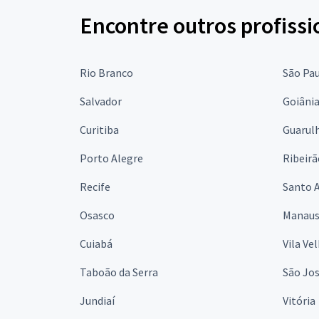
Encontre outros profissi
Rio Branco
São Pa
Salvador
Goiâni
Curitiba
Guarul
Porto Alegre
Ribeirã
Recife
Santo 
Osasco
Manau
Cuiabá
Vila Ve
Taboão da Serra
São Jo
Jundiaí
Vitória