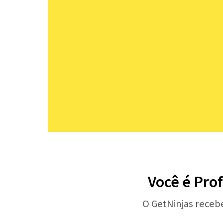
Você é Prof
O GetNinjas receb