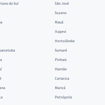
tano do Sul
São José
á
Suzano
na
Mauá
Itapevi
Hortolândia
quecetuba
Sumaré
na
Pinhais
í
Viamão
é
Cariacica
ana
Maricá
ta
Petrópolis