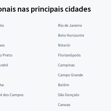
onais nas principais cidades
ulo
Rio de Janeiro
a
Belo Horizonte
hos
Niterói
o Preto
Florianópolis
André
Campinas
s
Campo Grande
lha
Belém
sé dos Campos
São Gonçalo
Canoas