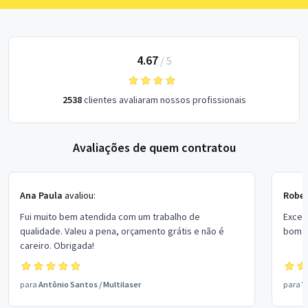
4.67
/
5
2538
clientes avaliaram nossos profissionais
Avaliações de quem contratou
Ana Paula
avaliou:
Rober
Fui muito bem atendida com um trabalho de
Excel
qualidade. Valeu a pena, orçamento grátis e não é
bom p
careiro. Obrigada!
para
Antônio Santos
/
Multilaser
para
V