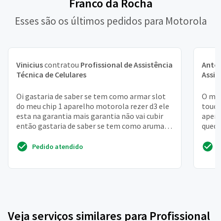
Franco da Rocha
Esses são os últimos pedidos para Motorola
Vinicius
contratou
Profissional de Assistência
Antô
Técnica de Celulares
Assis
Oi gastaria de saber se tem como armar slot
O mod
do meu chip 1 aparelho motorola rezer d3 ele
touch
esta na garantia mais garantia não vai cubir
apena
então gastaria de saber se tem como arumar
queda
gaveta chi...
recif
Pedido atendido
Veja serviços similares para Profissional