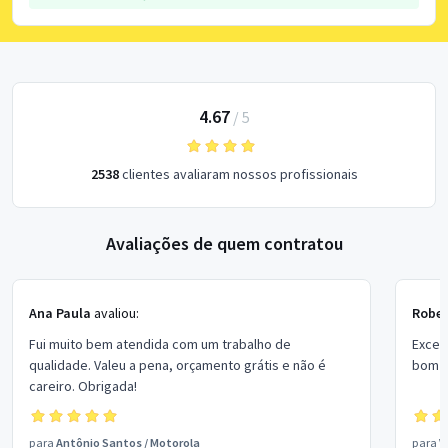
4.67
/
5
2538
clientes avaliaram nossos profissionais
Avaliações de quem contratou
Ana Paula
avaliou:
Rober
Fui muito bem atendida com um trabalho de
Excel
qualidade. Valeu a pena, orçamento grátis e não é
bom p
careiro. Obrigada!
para
Antônio Santos
/
Motorola
para
V