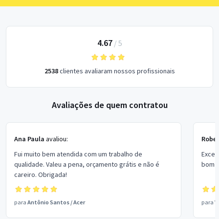
4.67
/
5
2538
clientes avaliaram nossos profissionais
Avaliações de quem contratou
Ana Paula
avaliou:
Rober
Fui muito bem atendida com um trabalho de
Excel
qualidade. Valeu a pena, orçamento grátis e não é
bom p
careiro. Obrigada!
para
Antônio Santos
/
Acer
para
V