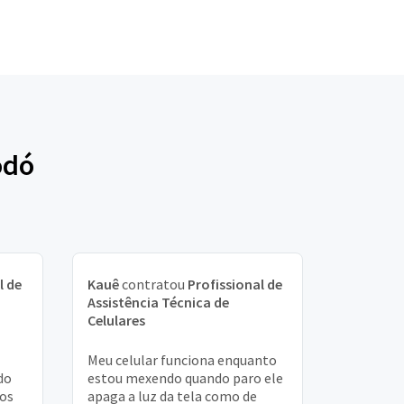
odó
l de
Kauê
contratou
Profissional de
Assistência Técnica de
Celulares
Meu celular funciona enquanto
do
estou mexendo quando paro ele
dos
apaga a luz da tela como de