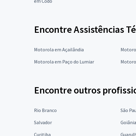
em Codó
Encontre Assistências T
Motorola em Açailândia
Motoro
Motorola em Paço do Lumiar
Motoro
Encontre outros profissi
Rio Branco
São Pa
Salvador
Goiâni
Curitiba
Guarul