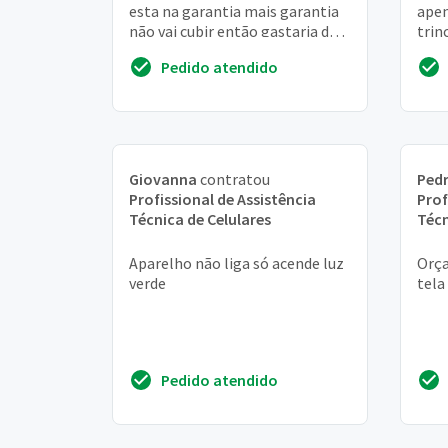
esta na garantia mais garantia
apen
não vai cubir então gastaria de
trin
saber se tem como arumar
gost
Pedido atendido
gaveta chi...
em r
Giovanna
contratou
Pedr
Profissional de Assistência
Prof
Técnica de Celulares
Técn
Aparelho não liga só acende luz
Orça
verde
tela
Pedido atendido