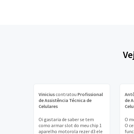
Ve
Vinicius
contratou
Profissional
Ant
de Assistência Técnica de
de A
Celulares
Celu
Oi gastaria de saber se tem
O mo
como armar slot do meu chip 1
O ce
aparelho motorola rezer d3 ele
fun