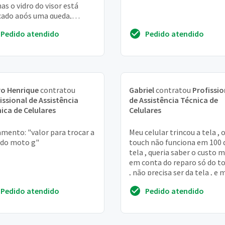
as o vidro do visor está
cado após uma queda,
aria de saber orçamentos
Pedido atendido
Pedido atendido
ecife
o Henrique
contratou
Gabriel
contratou
Profissio
issional de Assistência
de Assistência Técnica de
ica de Celulares
Celulares
mento: "valor para trocar a
Meu celular trincou a tela , 
 do moto g"
touch não funciona em 100 
tela , queria saber o custo m
em conta do reparo só do t
, não precisa ser da tela , e 
próximo do JANGA-PE
Pedido atendido
Pedido atendido