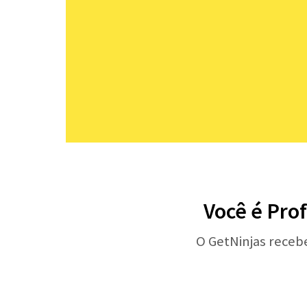
Você é Prof
O GetNinjas receb