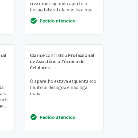
costume e quando aperto o
botao lateral ele não liga mais
ai tengo que tirar a bateria
Pedido atendido
recolocar ai...
nal
Clarice
contratou
Profissional
de Assistência Técnica de
Celulares
o
O aparelho estava esquentando
da
muito ai desligou e nao liga
ais
mais
ouch
mais
Pedido atendido