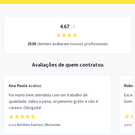
4.67
/
5
2538
clientes avaliaram nossos profissionais
Avaliações de quem contratou
Ana Paula
avaliou:
Rober
Fui muito bem atendida com um trabalho de
Excel
qualidade. Valeu a pena, orçamento grátis e não é
bom p
careiro. Obrigada!
para
Antônio Santos
/
Motorola
para
V