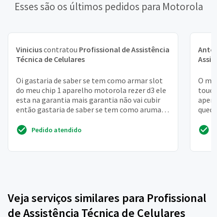
Esses são os últimos pedidos para Motorola
Vinicius
contratou
Profissional de Assistência
Antô
Técnica de Celulares
Assis
Oi gastaria de saber se tem como armar slot
O mod
do meu chip 1 aparelho motorola rezer d3 ele
touch
esta na garantia mais garantia não vai cubir
apena
então gastaria de saber se tem como arumar
queda
gaveta chi...
recif
Pedido atendido
Veja serviços similares para Profissional
de Assistência Técnica de Celulares