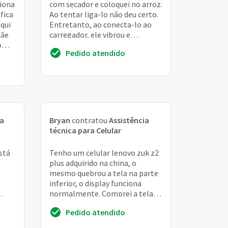
ciona
com secador e coloquei no arroz.
 fica
Ao tentar liga-lo não deu certo.
qui
Entretanto, ao conecta-lo ao
mãe
carregador, ele vibrou e
o
apareceu o simbolo da lenovo
Pedido atendido
cia
como s...
ia
Bryan
contratou
Assistência
técnica para Celular
stá
Tenho um celular lenovo zuk z2
plus adquirido na china, o
mesmo quebrou a tela na parte
inferior, o display funciona
normalmente. Comprei a tela e
preciso de um profissional para
Pedido atendido
efetuar ...