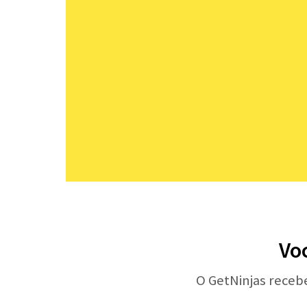
Voc
O GetNinjas receb