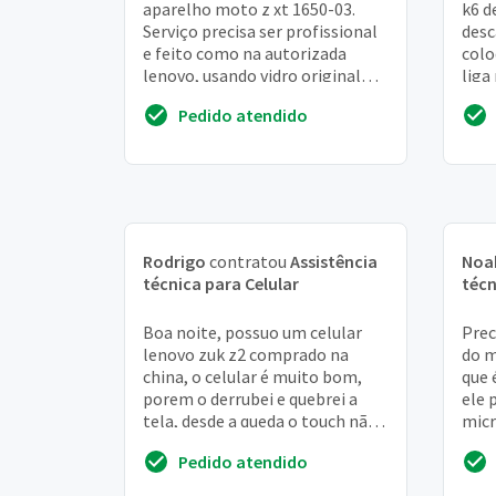
aparelho moto z xt 1650-03.
k6 d
Serviço precisa ser profissional
desc
e feito como na autorizada
colo
lenovo, usando vidro original
liga
lenovo e cola específica creio
iníci
Pedido atendido
que não us...
Rodrigo
contratou
Assistência
Noa
técnica para Celular
técn
Boa noite, possuo um celular
Prec
lenovo zuk z2 comprado na
do m
china, o celular é muito bom,
que 
porem o derrubei e quebrei a
ele 
tela, desde a queda o touch não
micr
funciona em algumas áreas do
não 
Pedido atendido
celular. Já ...