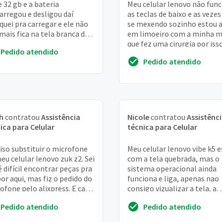
e 32 gb e a bateria
Meu celular lenovo não fun
arregou e desligou daí
as teclas de baixo e as vezes
quei pra carregar e ele não
se mexendo sozinho estou a
 mais fica na tela branca do
em limoeiro com a minha 
o
que fez uma cirurgia por iss
Pedido atendido
queria uma opinião assistên
Pedido atendido
t...
h
contratou
Assistência
Nicole
contratou
Assistênc
ica para Celular
técnica para Celular
iso substituir o microfone
Meu celular lenovo vibe k5 e
eu celular lenovo zuk z2. Sei
com a tela quebrada, mas o
é difícil encontrar peças pra
sistema operacional ainda
por aqui, mas fiz o pedido do
funciona e liga, apenas nao
ofone pelo alixpress. E caso
consigo vizualizar a tela, a
tenham a peça pod...
camera tbm está um pouco
Pedido atendido
Pedido atendido
torta, nao consigo v...