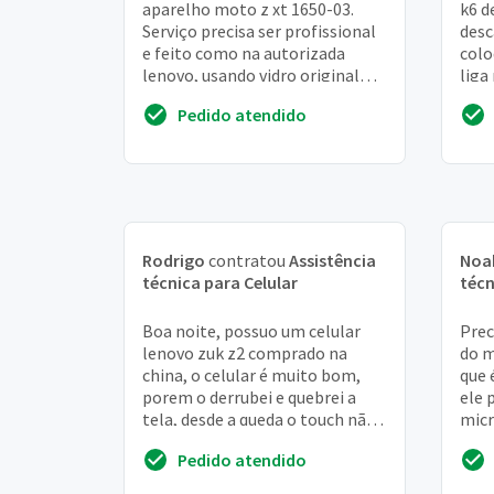
aparelho moto z xt 1650-03.
k6 d
Serviço precisa ser profissional
desc
e feito como na autorizada
colo
lenovo, usando vidro original
liga
lenovo e cola específica creio
iníci
Pedido atendido
que não us...
Rodrigo
contratou
Assistência
Noa
técnica para Celular
técn
Boa noite, possuo um celular
Prec
lenovo zuk z2 comprado na
do m
china, o celular é muito bom,
que 
porem o derrubei e quebrei a
ele 
tela, desde a queda o touch não
micr
funciona em algumas áreas do
não 
Pedido atendido
celular. Já ...