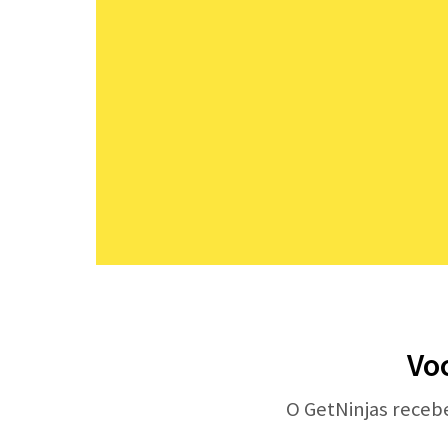
Voc
O GetNinjas receb