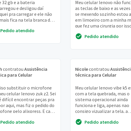
e 32 gb e a bateria
Meu celular lenovo não fun
arregou e desligou daí
as teclas de baixo e as vezes
quei pra carregar e ele não
se mexendo sozinho estou a
 mais fica na tela branca do
em limoeiro com a minha 
o
que fez uma cirurgia por iss
Pedido atendido
queria uma opinião assistên
Pedido atendido
t...
h
contratou
Assistência
Nicole
contratou
Assistênc
ica para Celular
técnica para Celular
iso substituir o microfone
Meu celular lenovo vibe k5 e
eu celular lenovo zuk z2. Sei
com a tela quebrada, mas o
é difícil encontrar peças pra
sistema operacional ainda
por aqui, mas fiz o pedido do
funciona e liga, apenas nao
ofone pelo alixpress. E caso
consigo vizualizar a tela, a
tenham a peça pod...
camera tbm está um pouco
Pedido atendido
Pedido atendido
torta, nao consigo v...