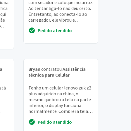
ciona
com secador e coloquei no arroz.
 fica
Ao tentar liga-lo não deu certo.
qui
Entretanto, ao conecta-lo ao
mãe
carregador, ele vibrou e
o
apareceu o simbolo da lenovo
Pedido atendido
cia
como s...
ia
Bryan
contratou
Assistência
técnica para Celular
stá
Tenho um celular lenovo zuk z2
plus adquirido na china, o
mesmo quebrou a tela na parte
inferior, o display funciona
normalmente. Comprei a tela e
preciso de um profissional para
Pedido atendido
efetuar ...