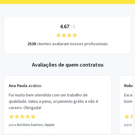
4.67
/
5
2538
clientes avaliaram nossos profissionais
Avaliações de quem contratou
Ana Paula
avaliou:
Rober
Fui muito bem atendida com um trabalho de
Excel
qualidade. Valeu a pena, orçamento grátis e não é
bom p
careiro. Obrigada!
para
Antônio Santos
/
Apple
para
V