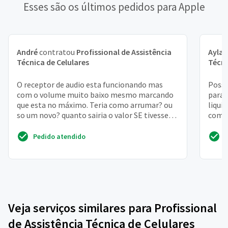
Esses são os últimos pedidos para Apple
André
contratou
Profissional de Assistência
Ayla
c
Técnica de Celulares
Técni
O receptor de audio esta funcionando mas
Posso
com o volume muito baixo mesmo marcando
para 
que esta no máximo. Teria como arrumar? ou
liqui
so um novo? quanto sairia o valor SE tivesse
compr
que trocar? obrigado!
fazer
Pedido atendido
Veja serviços similares para Profissional
de Assistência Técnica de Celulares