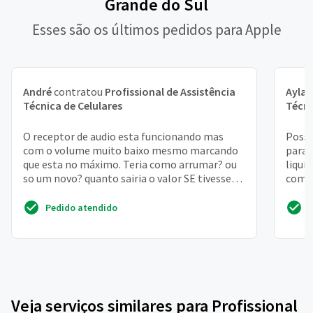
Grande do Sul
Esses são os últimos pedidos para Apple
André
contratou
Profissional de Assistência
Ayla
c
Técnica de Celulares
Técni
O receptor de audio esta funcionando mas
Posso
com o volume muito baixo mesmo marcando
para 
que esta no máximo. Teria como arrumar? ou
liqui
so um novo? quanto sairia o valor SE tivesse
compr
que trocar? obrigado!
fazer
Pedido atendido
Veja serviços similares para Profissional