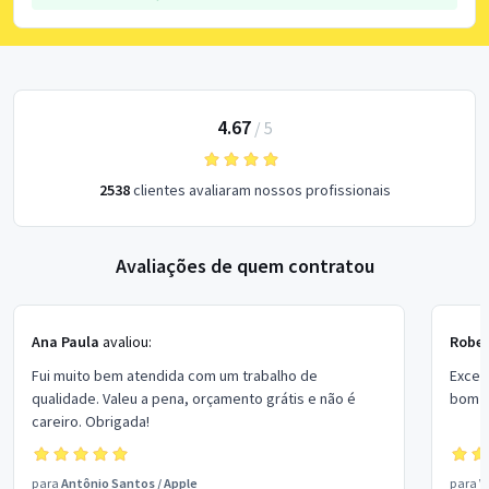
4.67
/
5
2538
clientes avaliaram nossos profissionais
Avaliações de quem contratou
Ana Paula
avaliou:
Rober
Fui muito bem atendida com um trabalho de
Excel
qualidade. Valeu a pena, orçamento grátis e não é
bom p
careiro. Obrigada!
para
Antônio Santos
/
Apple
para
V