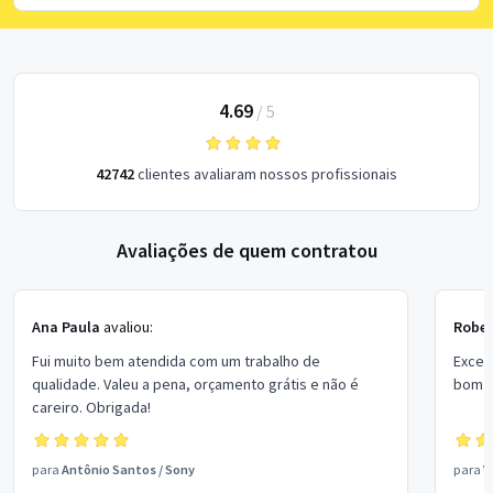
4.69
/
5
42742
clientes avaliaram nossos profissionais
Avaliações de quem contratou
Ana Paula
avaliou:
Rober
Fui muito bem atendida com um trabalho de
Excel
qualidade. Valeu a pena, orçamento grátis e não é
bom p
careiro. Obrigada!
para
Antônio Santos
/
Sony
para
V