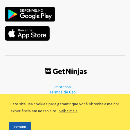
Imprensa
Termos de Uso
Política de Privacidade
Este site usa cookies para garantir que você obtenha a melhor
experiência em nosso site.
Saiba mais
©2011 - 2026, GetNinjas LTDA. CNPJ 55.744.877/0001-89 - Rua Dr.
Permitir
Fernandes Coelho, 85 - 3º andar - São Paulo/SP - Brasil