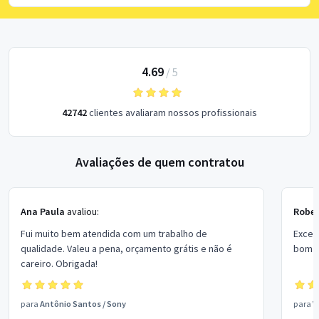
4.69
/
5
42742
clientes avaliaram nossos profissionais
Avaliações de quem contratou
Ana Paula
avaliou:
Rober
Fui muito bem atendida com um trabalho de
Excel
qualidade. Valeu a pena, orçamento grátis e não é
bom p
careiro. Obrigada!
para
Antônio Santos
/
Sony
para
V