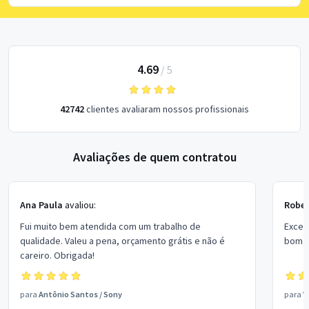
4.69
/
5
42742
clientes avaliaram nossos profissionais
Avaliações de quem contratou
Ana Paula
avaliou:
Rober
Fui muito bem atendida com um trabalho de
Excel
qualidade. Valeu a pena, orçamento grátis e não é
bom p
careiro. Obrigada!
para
Antônio Santos
/
Sony
para
V