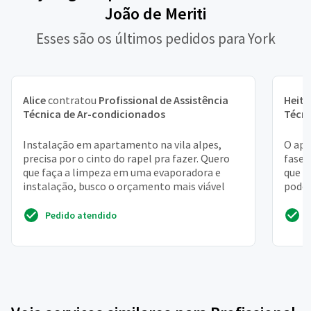
João de Meriti
Esses são os últimos pedidos para York
Alice
contratou
Profissional de Assistência
Heito
Técnica de Ar-condicionados
Técni
Instalação em apartamento na vila alpes,
O apa
precisa por o cinto do rapel pra fazer. Quero
fase 
que faça a limpeza em uma evaporadora e
que m
instalação, busco o orçamento mais viável
pode 
pode 
Pedido atendido