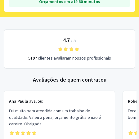
Orçamentos em até 60 minutos
4.7
/
5
5197
clientes avaliaram nossos profissionais
Avaliações de quem contratou
Ana Paula
avaliou:
Rober
Fui muito bem atendida com um trabalho de
Excel
qualidade. Valeu a pena, orçamento grátis e não é
bom p
careiro. Obrigada!