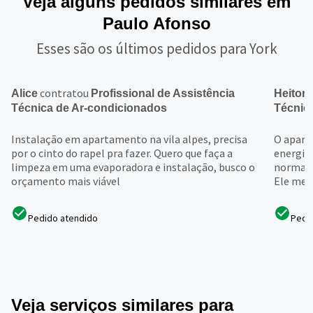
Veja alguns pedidos similares em
Paulo Afonso
Esses são os últimos pedidos para York
contratou
c
Alice
Profissional de Assistência
Heitor
Técnica de Ar-condicionados
Técnic
Instalação em apartamento na vila alpes, precisa
O apare
por o cinto do rapel pra fazer. Quero que faça a
energia
limpeza em uma evaporadora e instalação, busco o
normalm
orçamento mais viável
Ele me 
Pedido atendido
Pedi
Veja serviços similares para