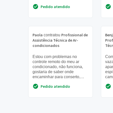
queima, não deu cheiro. Esta
apar
Pedido atendido
funcinando na ventilação. Ele
é ...
Paola
Profissional de
Ben
contratou
Assistência Técnica de Ar-
Prof
condicionados
Técn
Estou com problemas no
Corr
controle remoto do meu ar
vaz
condicionado, não funciona,
apar
gostaria de saber onde
espi
encaminhar para conserto,
cama
estou localizada no centro de
ping
Pedido atendido
são paulo
dani