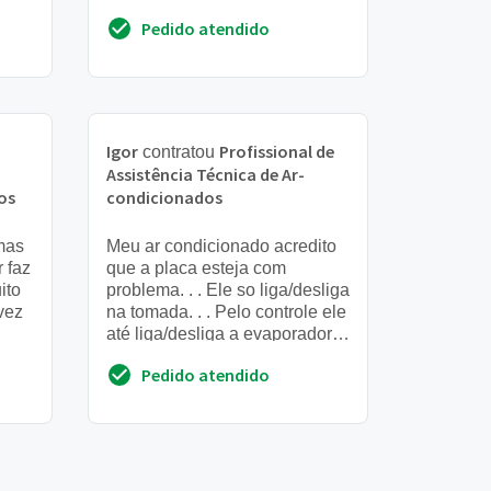
Pedido atendido
Igor
Profissional de
contratou
Assistência Técnica de Ar-
os
condicionados
mas
Meu ar condicionado acredito
 faz
que a placa esteja com
ito
problema. . . Ele so liga/desliga
lvez
na tomada. . . Pelo controle ele
até liga/desliga a evaporadora
mas a condensadora fica
Pedido atendido
ligada direta...