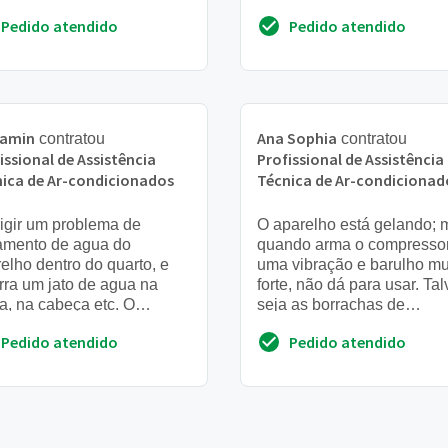
elhos já existentes
Pedido atendido
Pedido atendido
jamin
Ana Sophia
contratou
contratou
issional de Assistência
Profissional de Assistência
ica de Ar-condicionados
Técnica de Ar-condicionad
igir um problema de
O aparelho está gelando; 
amento de agua do
quando arma o compressor
elho dentro do quarto, e
uma vibração e barulho mu
rra um jato de agua na
forte, não dá para usar. Ta
, na cabeça etc. O
seja as borrachas de
amento é grande e está
amortecimento
Pedido atendido
Pedido atendido
ficando painel mdf