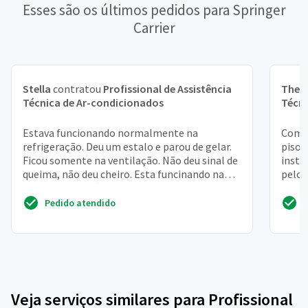
Esses são os últimos pedidos para Springer
Carrier
Stella
contratou
Profissional de Assistência
Theo
Técnica de Ar-condicionados
Técni
Estava funcionando normalmente na
Compr
refrigeração. Deu um estalo e parou de gelar.
piso 
Ficou somente na ventilação. Não deu sinal de
insta
queima, não deu cheiro. Esta funcinando na
pelos
ventilação. Ele é ...
Pedido atendido
Veja serviços similares para Profissional