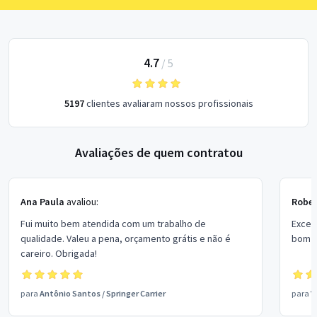
4.7
/
5
5197
clientes avaliaram nossos profissionais
Avaliações de quem contratou
Ana Paula
avaliou:
Rober
Fui muito bem atendida com um trabalho de
Excel
qualidade. Valeu a pena, orçamento grátis e não é
bom p
careiro. Obrigada!
para
Antônio Santos
/
Springer Carrier
para
V