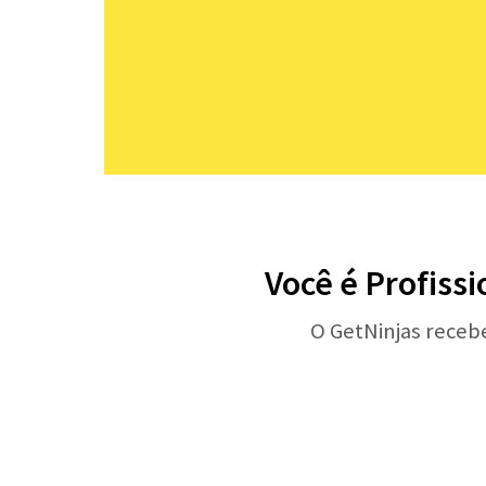
Você é Profissi
O GetNinjas receb