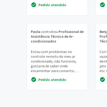
deu cheiro. Esta funcinando na
apar
Pedido atendido
ventilação. Ele é ...
Paola
contratou
Profissional de
Ben
Assistência Técnica de Ar-
Prof
condicionados
Técn
Estou com problemas no
Corr
controle remoto do meu ar
vaza
condicionado, não funciona,
dent
gostaria de saber onde
jato
encaminhar para conserto,
etc.
estou localizada no centro de
está
Pedido atendido
são paulo