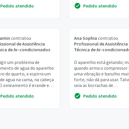
elhos já existentes
Pedido atendido
Pedido atendido
jamin
contratou
Ana Sophia
contratou
issional de Assistência
Profissional de Assistência
ica de Ar-condicionados
Técnica de Ar-condicionad
igir um problema de
O aparelho está gelando; m
mento de agua do aparelho
quando arma o compressor 
ro do quarto, e espirra um
uma vibração e barulho mui
 de agua na cama, na cabeça
forte, não dá para usar. Talv
 O pingamento é grande e
seja as borrachas de
 danificando painel mdf
amortecimento
Pedido atendido
Pedido atendido