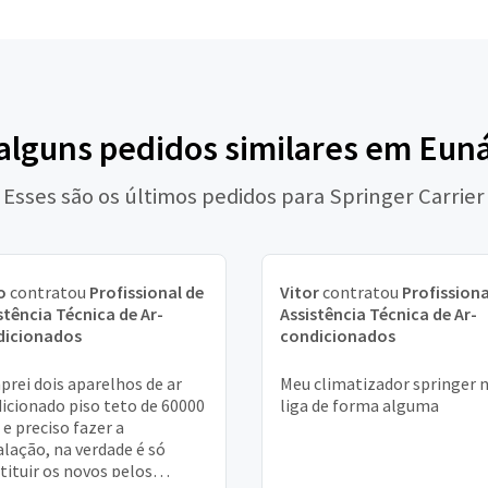
 alguns pedidos similares em Euná
Esses são os últimos pedidos para Springer Carrier
o
contratou
Profissional de
Vitor
contratou
Profissiona
stência Técnica de Ar-
Assistência Técnica de Ar-
dicionados
condicionados
rei dois aparelhos de ar
Meu climatizador springer 
icionado piso teto de 60000
liga de forma alguma
 e preciso fazer a
alação, na verdade é só
tituir os novos pelos