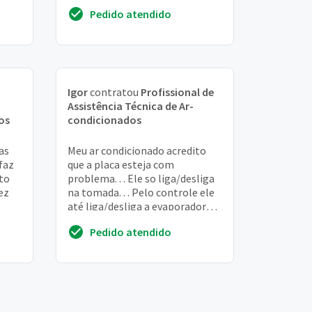
Pedido atendido
Igor
contratou
Profissional de
Assistência Técnica de Ar-
os
condicionados
as
Meu ar condicionado acredito
faz
que a placa esteja com
to
problema. . . Ele so liga/desliga
ez
na tomada. . . Pelo controle ele
até liga/desliga a evaporadora
mas a condensadora fica ligada
Pedido atendido
direta...