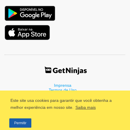
Imprensa
Termos de Uso
Política de Privacidade
Este site usa cookies para garantir que você obtenha a
melhor experiência em nosso site.
Saiba mais
©2011 - 2026, GetNinjas LTDA. CNPJ 55.744.877/0001-89 - Rua
Permitir
Dr. Fernandes Coelho, 85 - 3º andar - São Paulo/SP - Brasil