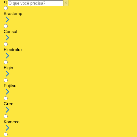
Brastemp
Consul
Electrolux
Elgin
Fujitsu
Gree
Komeco