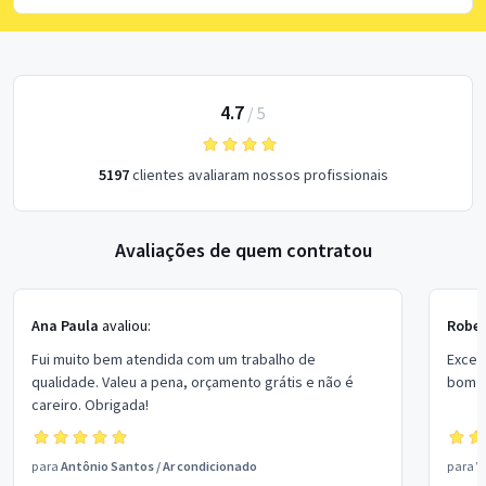
4.7
/
5
5197
clientes avaliaram nossos profissionais
Avaliações de quem contratou
Ana Paula
avaliou:
Rober
Fui muito bem atendida com um trabalho de
Excel
qualidade. Valeu a pena, orçamento grátis e não é
bom p
careiro. Obrigada!
para
Antônio Santos
/
Ar condicionado
para
V