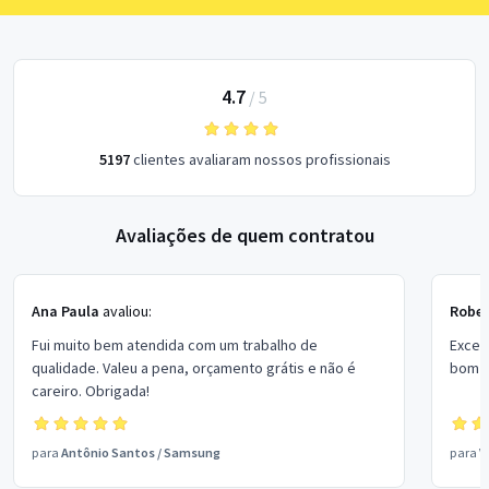
4.7
/
5
5197
clientes avaliaram nossos profissionais
Avaliações de quem contratou
Ana Paula
avaliou:
Rober
Fui muito bem atendida com um trabalho de
Excel
qualidade. Valeu a pena, orçamento grátis e não é
bom p
careiro. Obrigada!
para
Antônio Santos
/
Samsung
para
V