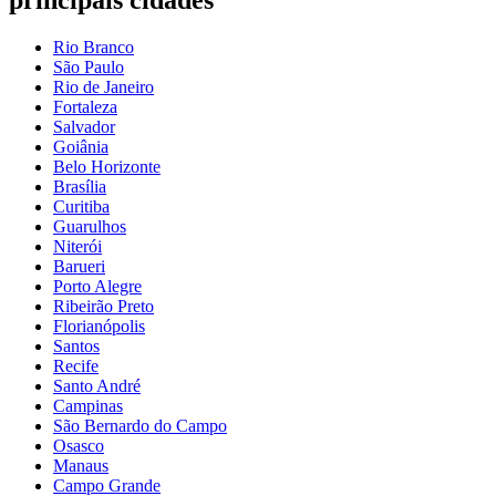
principais cidades
Rio Branco
São Paulo
Rio de Janeiro
Fortaleza
Salvador
Goiânia
Belo Horizonte
Brasília
Curitiba
Guarulhos
Niterói
Barueri
Porto Alegre
Ribeirão Preto
Florianópolis
Santos
Recife
Santo André
Campinas
São Bernardo do Campo
Osasco
Manaus
Campo Grande