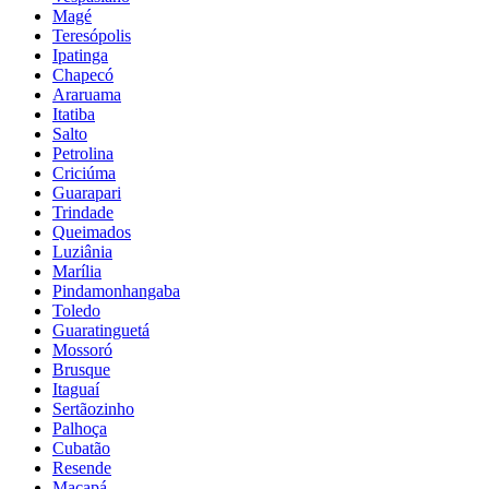
Magé
Teresópolis
Ipatinga
Chapecó
Araruama
Itatiba
Salto
Petrolina
Criciúma
Guarapari
Trindade
Queimados
Luziânia
Marília
Pindamonhangaba
Toledo
Guaratinguetá
Mossoró
Brusque
Itaguaí
Sertãozinho
Palhoça
Cubatão
Resende
Macapá