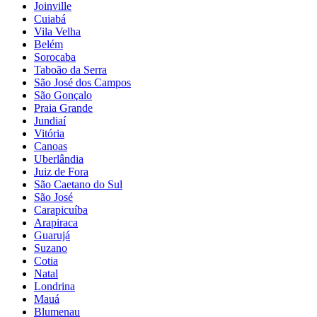
Joinville
Cuiabá
Vila Velha
Belém
Sorocaba
Taboão da Serra
São José dos Campos
São Gonçalo
Praia Grande
Jundiaí
Vitória
Canoas
Uberlândia
Juiz de Fora
São Caetano do Sul
São José
Carapicuíba
Arapiraca
Guarujá
Suzano
Cotia
Natal
Londrina
Mauá
Blumenau