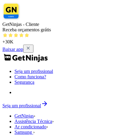
GetNinjas - Cliente
Receba orçamentos grátis
+30K
Baixar app
Seja um profissional
Como funciona?
Segurança
Seja um profissional
GetNinjas
›
Assistência Técnica
›
Ar condicionado
›
Samsung
›