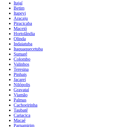
Itajaí
Betim
Itapevi
Aracaju
Piracicaba
Maceió
Hortolândia
Olinda
Indaiatuba
Itaquaquecetuba
Sumaré
Colombo
Valinhos
Teresina
Pinhais
Jacareí
Nilópolis
Gravataí
Viamão
Palmas
Cachoeirinha
Taubaté
Cariacica
Macaé
Parnamirim