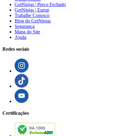
GetNinjas | Preço Fechado
GetNinjas | Europ
Trabalhe Conosco
Blog do GetNinjas
Segurança
Mapa do Site
Ajuda
Redes sociais
Certificações