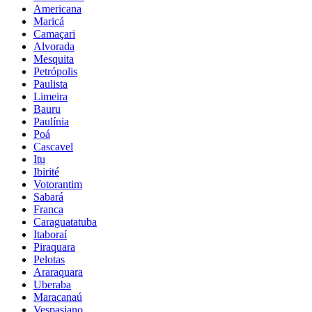
Americana
Maricá
Camaçari
Alvorada
Mesquita
Petrópolis
Paulista
Limeira
Bauru
Paulínia
Poá
Cascavel
Itu
Ibirité
Votorantim
Sabará
Franca
Caraguatatuba
Itaboraí
Piraquara
Pelotas
Araraquara
Uberaba
Maracanaú
Vespasiano